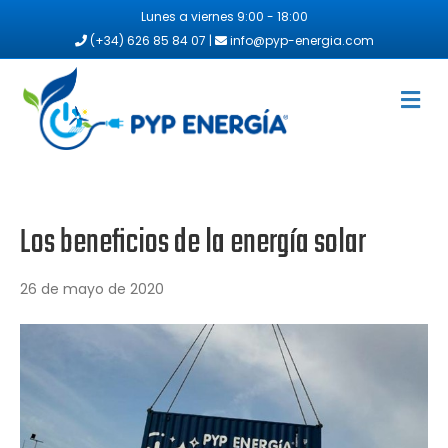
Lunes a viernes 9:00 - 18:00
(+34) 626 85 84 07 |
info@pyp-energia.com
Me
Los beneficios de la energía solar
26 de mayo de 2020