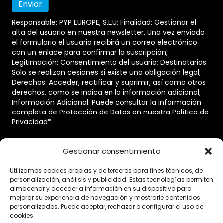
Responsable: PYP EUROPE, S.L.U; Finalidad: Gestionar el
alta del usuario en nuestra newsletter. Una vez enviado
el formulario el usuario recibirá un correo electrónico
con un enlace para confirmar la suscripción;
Legitimación: Consentimiento del usuario; Destinatarios:
Solo se realizan cesiones si existe una obligación legal;
Derechos: Acceder, rectificar y suprimir, así como otros
derechos, como se indica en la información adicional;
Información Adicional: Puede consultar la información
completa de Protección de Datos en nuestra
Política de
Privacidad
*.
Enlaces
Gestionar consentimiento
Utilizamos cookies propias y de terceros para fines técnicos, de
Inicio
Empresa
Productos
Blog
personalización, análisis y publicidad. Estas tecnologías permiten
almacenar y acceder a información en su dispositivo para
Contacto
mejorar su experiencia de navegación y mostrarle contenidos
personalizados. Puede aceptar, rechazar o configurar el uso de
cookies.