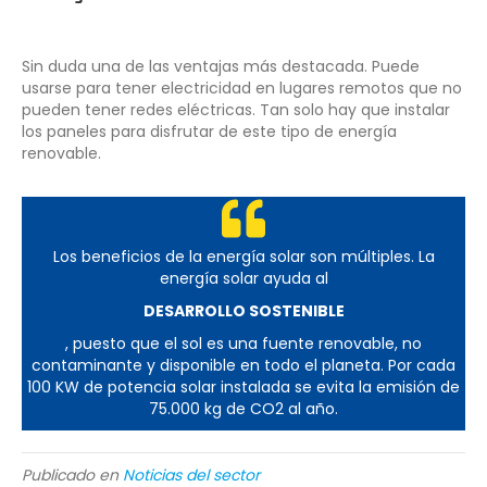
Sin duda una de las ventajas más destacada. Puede
usarse para tener electricidad en lugares remotos que no
pueden tener redes eléctricas. Tan solo hay que instalar
los paneles para disfrutar de este tipo de energía
renovable.
Los beneficios de la energía solar son múltiples. La
energía solar ayuda al
DESARROLLO SOSTENIBLE
, puesto que el sol es una fuente renovable, no
contaminante y disponible en todo el planeta. Por cada
100 KW de potencia solar instalada se evita la emisión de
75.000 kg de CO2 al año.
Publicado en
Noticias del sector